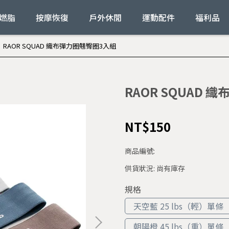
燃脂
按摩恢復
戶外休閒
運動配件
福利品
RAOR SQUAD 織布彈力圈翹臀圈3入組
RAOR SQUAD
NT$150
商品編號:
供貨狀況:
尚有庫存
規格
天空藍 25 lbs（輕）單條
朝陽橙 45 lbs（重）單條