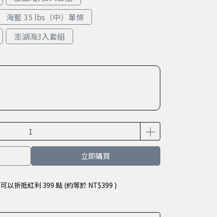
海藍 35 lbs（中）單條
澎湖海3入套組
立即購買
 」可以折抵紅利
399
點 (約等於
NT$399
)