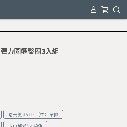
 織布彈力圈翹臀圈3入組
曙米黃 35 lbs（中）單條
玉山曙光3入套組