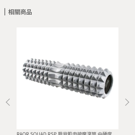
相關商品
RAOR SQUAD RSP 肩背肌肉按摩滾筒 中硬度
BH