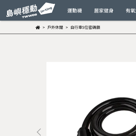
運動襪
居家健身
有氧
戶外休閒
自行車5位密碼鎖