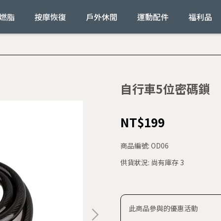
燃脂
按摩恢復
戶外休閒
運動配件
福利品
自行車5位密碼鎖
NT$199
商品編號:
OD06
供貨狀況:
尚有庫存 3
此商品參與的優惠活動